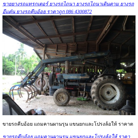
ขายยางรถแทรกเตอร์ ยางรถไถนา ยางรถไถนาเดินตาม ยางรถ
อีแต๋น ยางรถคีบอ้อย ราคาถูก 086 4300872
ขายรถคีบอ้อย แถมคานผานรุน แขนยกและโปรงล้อให้ ราคาต
ขายรถคีบอ้อย แถมคานผานรุน แขนยกและโปรงล้อให้ ราคา