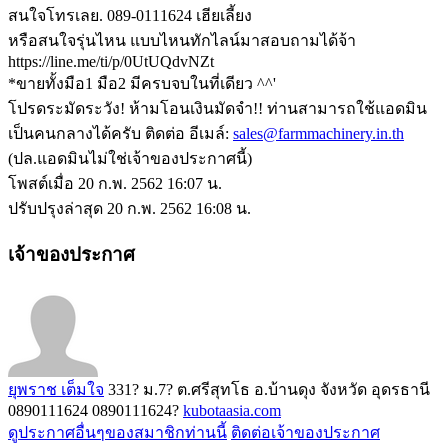
สนใจโทรเลย. 089-0111624 เฮียเลี้ยง
หรือสนใจรุ่นไหน แบบไหนทักไลน์มาสอบถามได้จ้า
https://line.me/ti/p/0UtUQdvNZt
*ขายทั้งมือ1 มือ2 มีครบจบในที่เดียว ^^'
โปรดระมัดระวัง! ห้ามโอนเงินมัดจำ!! ท่านสามารถใช้แอดมิน
เป็นคนกลางได้ครับ ติดต่อ อีเมล์:
sales@farmmachinery.in.th
(ปล.แอดมินไม่ใช่เจ้าของประกาศนี้)
โพสต์เมื่อ 20 ก.พ. 2562 16:07 น.
ปรับปรุงล่าสุด 20 ก.พ. 2562 16:08 น.
เจ้าของประกาศ
ยุพราช เต็มใจ
331? ม.7? ต.ศรีสุทโธ อ.บ้านดุง จังหวัด อุดรธานี
0890111624
0890111624?
kubotaasia.com
ดูประกาศอื่นๆของสมาชิกท่านนี้
ติดต่อเจ้าของประกาศ