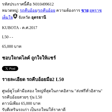
รหัสประกาศนี้คือ N010499612
หมวดหมู่:
รถคีบอ้อย
/
รถคีบอ้อย
ความต้องการ
ขาย
ยุพราช
เต็มใจ
จังหวัด
อุดรธานี
KUBOTA
-
ค.ศ.2017
L50
-
-
65,000 บาท
ชอบใจกดไลค์ ถูกใจให้แชร์
รายละเอียด รถคีบอ้อยมือ2 L50
ศูนย์คูโบต้ามือสอง ใหญ่ที่สุดในภาคอิสาน "ส่งฟรีทั่วอิสาน"
รถคีบอ้อยสวยๆ รุ่น L50
ดาวน์เพียง 65,000 บาท
รับตีเทรินรถเก่า เป็นรถใหม่ให้ราคาดี