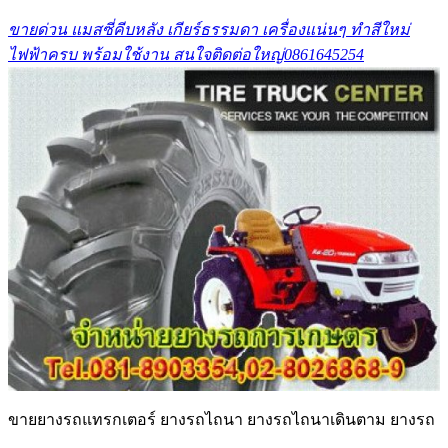
ขายด่วน แมสซี่คีบหลัง เกียร์ธรรมดา เครื่องแน่นๆ ทำสีใหม่
ไฟฟ้าครบ พร้อมใช้งาน สนใจติดต่อใหญ่0861645254
ขายยางรถแทรกเตอร์ ยางรถไถนา ยางรถไถนาเดินตาม ยางรถ