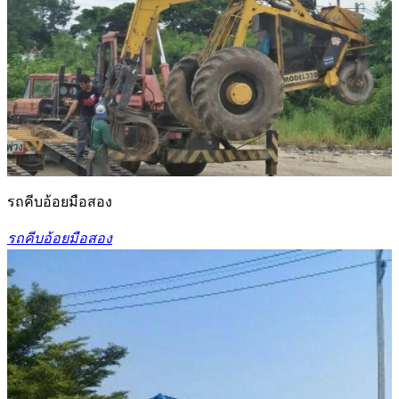
รถคีบอ้อยมือสอง
รถคีบอ้อยมือสอง