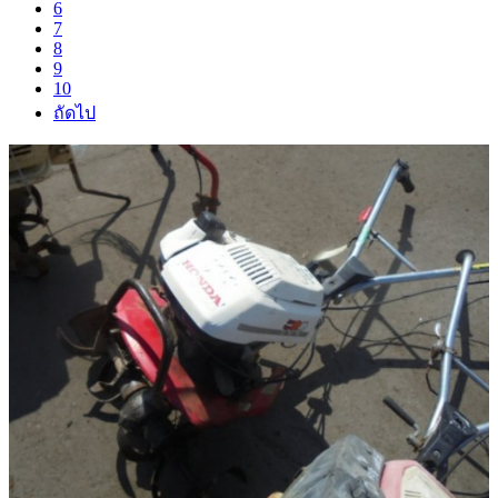
6
7
8
9
10
ถัดไป