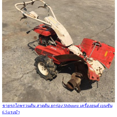
ขายรถไถพรวนดิน สาดดิน ยกร่อง Shibaura เครื่องยนต์ เบนซิน
6.5แรงม้า