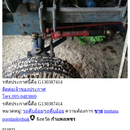
รหัสประกาศนี้คือ G130387414
ติดต่อเจ้าของประกาศ
โทร.095-9483869
รหัสประกาศนี้คือ G130387414
หมวดหมู่:
รถคีบอ้อย
/
รถคีบอ้อย
ความต้องการ
ขาย
muttana
pornlaplerdsuk
จังหวัด
กำแพงเพชร
FORD
-
-