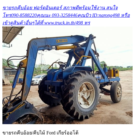
ขายรถคีบอ้อย ฟอร์ดอินเตอร์ สภาพดีพร้อมใช้งาน สนใจ
โทร090-8588220คุณนะ 093-3258446คุณบิว ID:narong498 หรือ
เข้าดูสินค้าอื่นๆได้ที่ www.truck.in.th/498 หร
ขายรถคีบอ้อย/คีบไม้ Ford เกียร์ออโต้