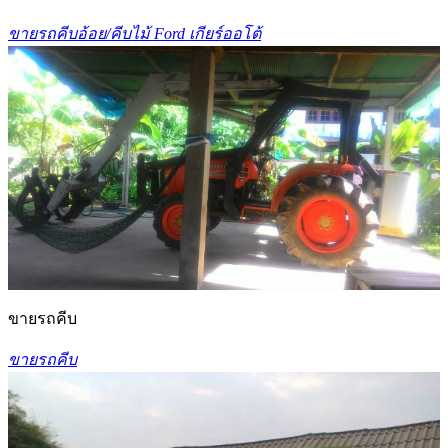
ขายรถคีบอ้อย/คีบไม้ Ford เกียร์ออโต้
ขายรถคีบ
ขายรถคีบ