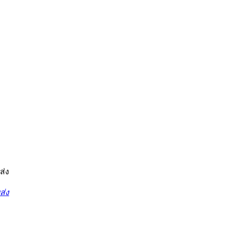
ส่ง
ส่ง