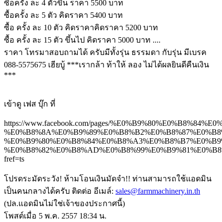
ซื้อครั้ง ละ 4 ตัวขึ้น ราคา 5500 บาท
ซื้อครั้ง ละ 5 ตัว คิดราคา 5400 บาท
ซื้อ ครั้ง ละ 10 ตัว คิดราคาคิดราคา 5200 บาท
ซื้อ ครั้ง ละ 15 ตัว ขึ้นไป คิดราคา 5000 บาท ....
ราคา โทรมาสอบถามได้ ครับมีทั้งรุ่น ธรรมดา กับรุ่น มีเบรค
088-5575675 เฮียบู้ ***เรากล้า ท้าให้ ลอง ไม่ได้ผลยินดีคืนเงิน
***
เข้าดู เฟส บุ๊ก ที่
https://www.facebook.com/pages/%E0%B9%80%E0%
%E0%B8%8A%E0%B9%89%E0%B8%B2%E0%B8%87%E0%B8
%E0%B9%80%E0%B8%84%E0%B8%A3%E0%B8%B7%E0%B9
%E0%B8%82%E0%B8%AD%E0%B8%99%E0%B9%81%E0%B8%8
fref=ts
โปรดระมัดระวัง! ห้ามโอนเงินมัดจำ!! ท่านสามารถใช้แอดมิน
เป็นคนกลางได้ครับ ติดต่อ อีเมล์:
sales@farmmachinery.in.th
(ปล.แอดมินไม่ใช่เจ้าของประกาศนี้)
โพสต์เมื่อ 5 พ.ค. 2557 18:34 น.