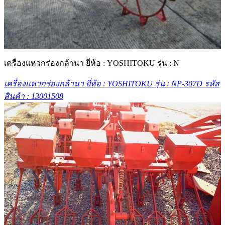
เครื่องแหวกร่องกล้านา ยี่ห้อ : YOSHITOKU รุ่น : N
เครื่องแหวกร่องกล้านา ยี่ห้อ : YOSHITOKU รุ่น : NP-307D รหัส
สินค้า : 13001508