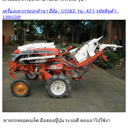
เครื่องแหวกร่องกล้านา ยี่ห้อ : OTAKE รุ่น : KF3 รหัสสินค้า :
13001509
.ขายรถหยอดเมล็ด มือสองญี่ปุ่น ระบบดี ลองเอาไปใช้งา