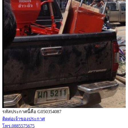
รหัสประกาศนี้คือ G050354087
ติดต่อเจ้าของประกาศ
โทร.0885575675