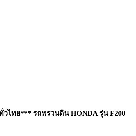
รีทั่วไทย*** รถพรวนดิน HONDA รุ่น F200