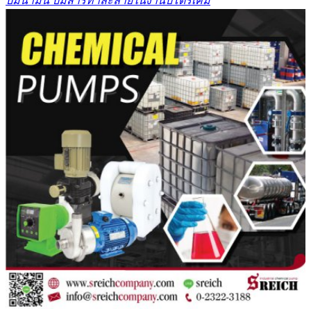
ปั๊มน้ำมัน ปั๊มสารทำละลายในงานปิโตรเคมี