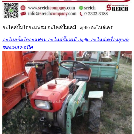
อะไหล่ปั๊มไดอะแฟรม อะไหล่ปั๊มเคมี Tapflo อะไหล่เคร
อะไหล่ปั๊มไดอะแฟรม อะไหล่ปั๊มเคมี Tapflo อะไหล่เครื่องสูบส่ง
ของเหลว-หนืด