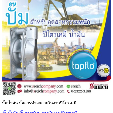
ปั๊มน้ำมัน ปั๊มสารทำละลายในงานปิโตรเคมี