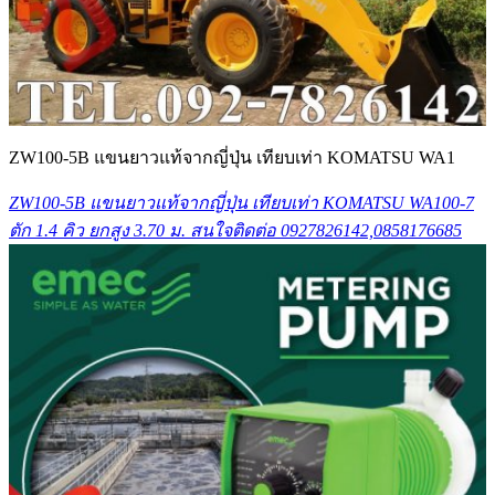
ZW100-5B แขนยาวแท้จากญี่ปุ่น เทียบเท่า KOMATSU WA1
ZW100-5B แขนยาวแท้จากญี่ปุ่น เทียบเท่า KOMATSU WA100-7
ตัก 1.4 คิว ยกสูง 3.70 ม. สนใจติดต่อ 0927826142,0858176685