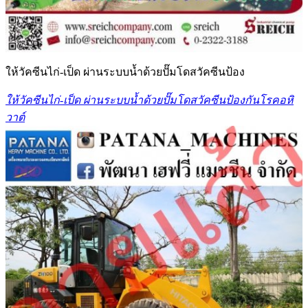
ให้วัคซีนไก่-เป็ด ผ่านระบบน้ำด้วยปั๊มโดสวัคซีนป้อง
ให้วัคซีนไก่-เป็ด ผ่านระบบน้ำด้วยปั๊มโดสวัคซีนป้องกันโรคอหิ
วาต์