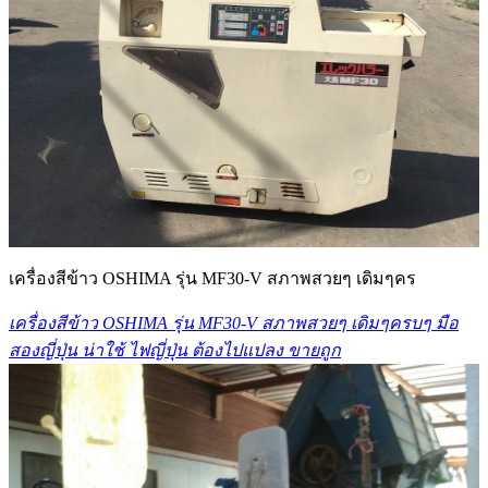
เครื่องสีข้าว OSHIMA รุ่น MF30-V สภาพสวยๆ เดิมๆคร
เครื่องสีข้าว OSHIMA รุ่น MF30-V สภาพสวยๆ เดิมๆครบๆ มือ
สองญี่ปุ่น น่าใช้ ไฟญี่ปุ่น ต้องไปแปลง ขายถูก