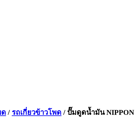
พด
/
รถเกี่ยวข้าวโพด
/ ปั๊มดูดน้ำมัน NIP