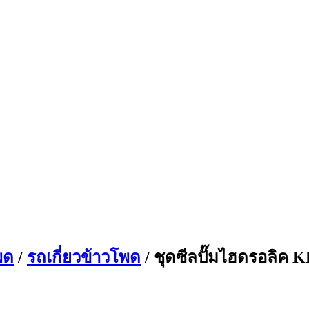
พด
/
รถเกี่ยวข้าวโพด
/ ชุดซีลปั๊มไฮดรอลิค K