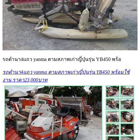
รถดำนา4แถว yanma ตามสภาพเก่าญี่ปุ่นรุ่น YB450 พร้อ
รถดำนา4แถว yanma ตามสภาพเก่าญี่ปุ่นรุ่น YB450 พร้อมใช้
งาน ราคา23,000บาท