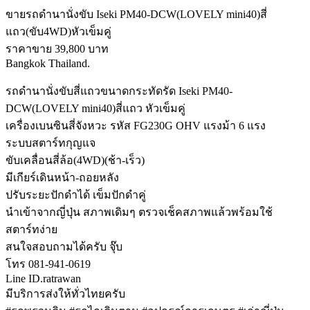
ขายรถดำนานั่งขับ Iseki PM40-DCW(LOVELY mini40)สี่
แถว(ขับ4WD)หัวเข็มคู่
ราคาขาย 39,800 บาท
Bangkok Thailand.
รถดำนานั่งขับสี่แถวขนาดกระทัดรัด Iseki PM40-
DCW(LOVELY mini40)สี่แถว หัวเข็มคู่
เครื่องเบนซินสี่จังหวะ รหัส FG230G OHV แรงม้า 6 แรง
ระบบสตาร์ทกุญแจ
ขับเคลื่อนสี่ล้อ(4WD)(ช้า-เร็ว)
มีเกียร์เดินหน้า-ถอยหลัง
ปรับระยะปักดำได้ เข็มปักดำคู่
นำเข้าจากญี่ปุ่น สภาพเดิมๆ ตรวจเช็คสภาพแล้วพร้อมใช้
สตาร์ทง่าย
สนใจสอบถามได้ครับ จุ๊บ
โทร 081-941-0619
Line ID.ratrawan
มีบริการส่งให้ทั่วไทยครับ