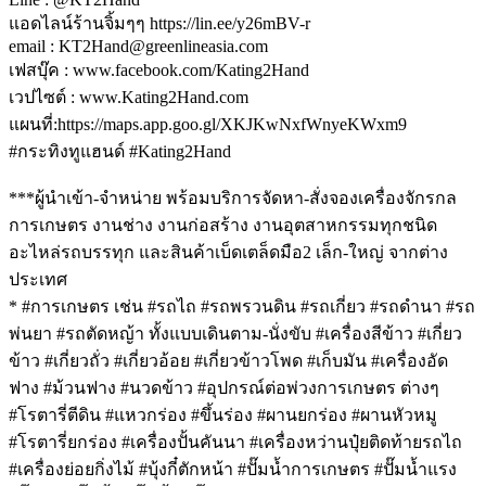
แอดไลน์ร้านจิ้มๆๆ https://lin.ee/y26mBV-r
email : KT2Hand@greenlineasia.com
เฟสบุ๊ค : www.facebook.com/Kating2Hand
เวปไซต์ : www.Kating2Hand.com
แผนที่:https://maps.app.goo.gl/XKJKwNxfWnyeKWxm9
#กระทิงทูแฮนด์ #Kating2Hand
***ผู้นำเข้า-จำหน่าย พร้อมบริการจัดหา-สั่งจองเครื่องจักรกล
การเกษตร งานช่าง งานก่อสร้าง งานอุตสาหกรรมทุกชนิด
อะไหล่รถบรรทุก และสินค้าเบ็ดเตล็ดมือ2 เล็ก-ใหญ่ จากต่าง
ประเทศ
* #การเกษตร เช่น #รถไถ #รถพรวนดิน #รถเกี่ยว #รถดำนา #รถ
พ่นยา #รถตัดหญ้า ทั้งแบบเดินตาม-นั่งขับ #เครื่องสีข้าว #เกี่ยว
ข้าว #เกี่ยวถั่ว #เกี่ยวอ้อย #เกี่ยวข้าวโพด #เก็บมัน #เครื่องอัด
ฟาง #ม้วนฟาง #นวดข้าว #อุปกรณ์ต่อพ่วงการเกษตร ต่างๆ
#โรตารี่ตีดิน #แหวกร่อง #ขึ้นร่อง #ผานยกร่อง #ผานหัวหมู
#โรตารี่ยกร่อง #เครื่องปั้นคันนา #เครื่องหว่านปุ๋ยติดท้ายรถไถ
#เครื่องย่อยกิ่งไม้ #บุ้งกี๋ตักหน้า #ปั๊มน้ำการเกษตร #ปั๊มน้ำแรง