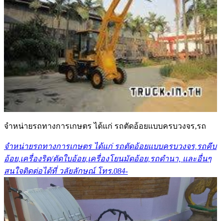
จำหน่ายรถทางการเกษตร ได้แก่ รถตัดอ้อยแบบครบวงจร,รถ
จำหน่ายรถทางการเกษตร ได้แก่ รถตัดอ้อยแบบครบวงจร,รถคีบ
อ้อย,เครื่องริด/ตัดใบอ้อย,เครื่องโยนมัดอ้อย,รถดำนา, และอื่นๆ
สนใจติดต่อได้ที่ วลัยลักษณ์ โทร.084-