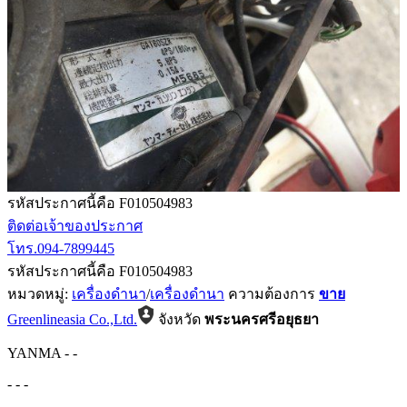
รหัสประกาศนี้คือ F010504983
ติดต่อเจ้าของประกาศ
โทร.094-7899445
รหัสประกาศนี้คือ F010504983
หมวดหมู่:
เครื่องดำนา
/
เครื่องดำนา
ความต้องการ
ขาย
Greenlineasia Co.,Ltd.
จังหวัด
พระนครศรีอยุธยา
YANMA
-
-
-
-
-