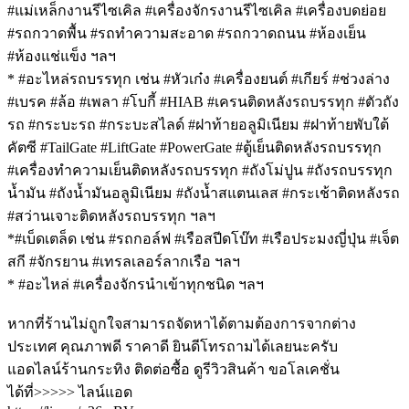
#แม่เหล็กงานรีไซเคิล #เครื่องจักรงานรีไซเคิล #เครื่องบดย่อย
#รถกวาดพื้น #รถทำความสะอาด #รถกวาดถนน #ห้องเย็น
#ห้องแช่แข็ง ฯลฯ
* #อะไหล่รถบรรทุก เช่น #หัวเก๋ง #เครื่องยนต์ #เกียร์ #ช่วงล่าง
#เบรค #ล้อ #เพลา #โบกี้ #HIAB #เครนติดหลังรถบรรทุก #ตัวถัง
รถ #กระบะรถ #กระบะสไลด์ #ฝาท้ายอลูมิเนียม #ฝาท้ายพับใต้
คัตซี #TailGate #LiftGate #PowerGate #ตู้เย็นติดหลังรถบรรทุก
#เครื่องทำความเย็นติดหลังรถบรรทุก #ถังโม่ปูน #ถังรถบรรทุก
น้ำมัน #ถังน้ำมันอลูมิเนียม #ถังน้ำสแตนเลส #กระเช้าติดหลังรถ
#สว่านเจาะติดหลังรถบรรทุก ฯลฯ
*#เบ็ดเตล็ด เช่น #รถกอล์ฟ #เรือสปีดโบ๊ท #เรือประมงญี่ปุ่น #เจ็ต
สกี #จักรยาน #เทรลเลอร์ลากเรือ ฯลฯ
* #อะไหล่ #เครื่องจักรนำเข้าทุกชนิด ฯลฯ
หากที่ร้านไม่ถูกใจสามารถจัดหาได้ตามต้องการจากต่าง
ประเทศ คุณภาพดี ราคาดี ยินดีโทรถามได้เลยนะครับ
แอดไลน์ร้านกระทิง ติดต่อซื้อ ดูรีวิวสินค้า ขอโลเคชั่น
ได้ที่>>>>> ไลน์แอด