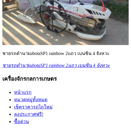
ชายรถดำนาkubotaSP1 rainbow 2แถว เบนซิน 4 จังหวะ
ชายรถดำนาkubotaSP1 rainbow 2แถว เบนซิน 4 จังหวะ
เครื่องจักรกลการเกษตร
หน้าแรก
หมวดหมู่ทั้งหมด
เช็คราคารถไถใหม่
ลงประกาศฟรี!
ซื้อด่วน