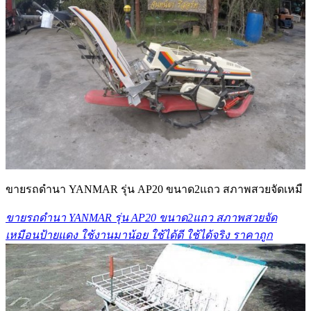
ขายรถดำนา YANMAR รุ่น AP20 ขนาด2แถว สภาพสวยจัดเหมื
ขายรถดำนา YANMAR รุ่น AP20 ขนาด2แถว สภาพสวยจัด
เหมือนป้ายแดง ใช้งานมาน้อย ใช้ได้ดี ใช้ได้จริง ราคาถูก