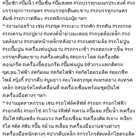
#ปั๊มชัก #ปั๊มนิ้ว #ปั๊มชั้น #ปั๊มสเตท #รถบรรทุกอเนกประสงค์ #รถ
บรรรทุกการเกษตร #รถบรรทุกตีนตะขาบ #รถบรรทุกเกษตร
ดัมพ์ #รถกวาดหิมะ #รถพลิกกองปุ๋ย ฯลฯ
* #งานก่อสร้าง เช่น #รถขุด #รถเจาะ #รถตัก #รถดัน #รถเกรด
#รถเครน #รถปูยาง #แทงค์น้ำยางมะตอย #รถบดล้อเหล็ก #รถ
บดล้อยาง #รถบดหน้าเหล็กหลังยาง #รถบดสามล้อ #รถโม่ปูน
#รถปั๊มปูน #เครื่องพ่นปูนฉาบ #รถกระเช้า #รถตอกเสาเข็ม #รถ
บรรทุกตีนตะขาบ #เครื่องตบดิน #ตบกระโดด #เครื่องตัด
คอนกรีต #เครื่องจี้คอนกรีต #ปั๊มพ่นปูน #หัวกระแทกติดรถ
ขุด,ลม,ไฟฟ้า #สกัดลม #สกัดไฟฟ้า #สกัดไฮดรอลิค #ตอกชีท
ไพล์ #บุ้งกี๋ #ปากคีบ #บูมยาว #อะไหล่รถขุด #แทรคยาง #แทรค
เหล็ก #สปอร์ทไลท์เคลื่อนที่ #เครื่องเชื่อมพร้อมชุดปั่นไฟ
#เครื่องมือต่างๆ ฯลฯ
* #งานอุตสาหกรรม เช่น #รถโฟล์คลิฟท์ #รถยก #รอกไฟฟ้า
#รอกสลิง #รอกโซ่ #กว้าน #ลิฟท์ #เครน #ปั๊มลม #ปั๊มน้ำ #เครื่อง
ปั่นไฟ #ดับเพลิง #แม่แรง #เครื่องเชื่อม #เครื่องตัด #เจาะ #เจียร
#ไส #ดัด #พับ #ปั๊ม #ม้วน #เลื่อย #เครื่องมืองานช่างต่างๆ
#เครื่องมือหนักต่างๆ #ปากคีบเหล็ก #กรรไกรตัดเหล็กไฮดรอลิค