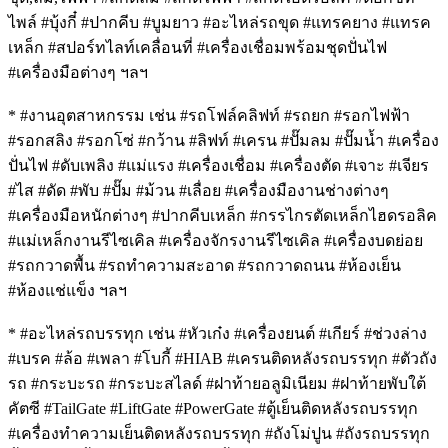
ไพล์ #บุ้งกี๋ #ปากคีบ #บูมยาว #อะไหล่รถขุด #แทรคยาง #แทรค
เหล็ก #สปอร์ทไลท์เคลื่อนที่ #เครื่องเชื่อมพร้อมชุดปั่นไฟ
#เครื่องมือต่างๆ ฯลฯ
* #งานอุตสาหกรรม เช่น #รถโฟล์คลิฟท์ #รถยก #รอกไฟฟ้า
#รอกสลิง #รอกโซ่ #กว้าน #ลิฟท์ #เครน #ปั๊มลม #ปั๊มน้ำ #เครื่อง
ปั่นไฟ #ดับเพลิง #แม่แรง #เครื่องเชื่อม #เครื่องตัด #เจาะ #เจียร
#ไส #ดัด #พับ #ปั๊ม #ม้วน #เลื่อย #เครื่องมืองานช่างต่างๆ
#เครื่องมือหนักต่างๆ #ปากคีบเหล็ก #กรรไกรตัดเหล็กไฮดรอลิค
#แม่เหล็กงานรีไซเคิล #เครื่องจักรงานรีไซเคิล #เครื่องบดย่อย
#รถกวาดพื้น #รถทำความสะอาด #รถกวาดถนน #ห้องเย็น
#ห้องแช่แข็ง ฯลฯ
* #อะไหล่รถบรรทุก เช่น #หัวเก๋ง #เครื่องยนต์ #เกียร์ #ช่วงล่าง
#เบรค #ล้อ #เพลา #โบกี้ #HIAB #เครนติดหลังรถบรรทุก #ตัวถัง
รถ #กระบะรถ #กระบะสไลด์ #ฝาท้ายอลูมิเนียม #ฝาท้ายพับใต้
คัตซี #TailGate #LiftGate #PowerGate #ตู้เย็นติดหลังรถบรรทุก
#เครื่องทำความเย็นติดหลังรถบรรทุก #ถังโม่ปูน #ถังรถบรรทุก