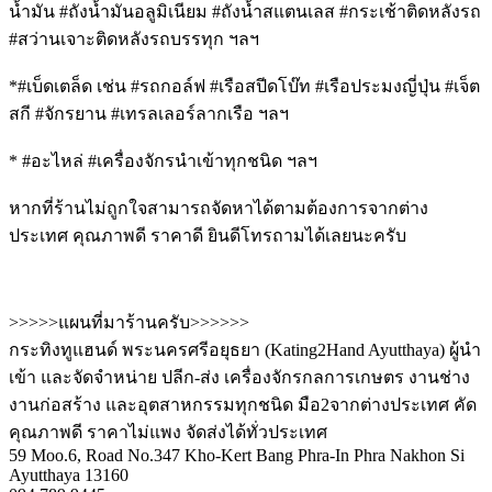
น้ำมัน #ถังน้ำมันอลูมิเนียม #ถังน้ำสแตนเลส #กระเช้าติดหลังรถ
#สว่านเจาะติดหลังรถบรรทุก ฯลฯ
*#เบ็ดเตล็ด เช่น #รถกอล์ฟ #เรือสปีดโบ๊ท #เรือประมงญี่ปุ่น #เจ็ต
สกี #จักรยาน #เทรลเลอร์ลากเรือ ฯลฯ
* #อะไหล่ #เครื่องจักรนำเข้าทุกชนิด ฯลฯ
หากที่ร้านไม่ถูกใจสามารถจัดหาได้ตามต้องการจากต่าง
ประเทศ คุณภาพดี ราคาดี ยินดีโทรถามได้เลยนะครับ
>>>>>แผนที่มาร้านครับ>>>>>>
กระทิงทูแฮนด์ พระนครศรีอยุธยา (Kating2Hand Ayutthaya) ผู้นำ
เข้า และจัดจำหน่าย ปลีก-ส่ง เครื่องจักรกลการเกษตร งานช่าง
งานก่อสร้าง และอุตสาหกรรมทุกชนิด มือ2จากต่างประเทศ คัด
คุณภาพดี ราคาไม่แพง จัดส่งได้ทั่วประเทศ
59 Moo.6, Road No.347 Kho-Kert Bang Phra-In Phra Nakhon Si
Ayutthaya 13160