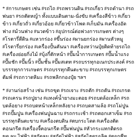
* #การเกษตร เช่น #รถไถ #รถพรวนดิน #รถเกี่ยว #รถดำนา #รถ
พ่นยา #รถตัดหญ้า ทั้งแบบเดินตาม-นั่งขับ #เครื่องสีข้าว #เกี่ยว
ข้าว #เกี่ยวถั่ว #เกี่ยวอ้อย #เกี่ยวข้าวโพด #เก็บมัน #เครื่องอัด
ฟาง #ม้วนฟาง #นวดข้าว #อุปกรณ์ต่อพ่วงการเกษตร ต่างๆ
#โรตารี่ตีดิน #แหวกร่อง #ขึ้นร่อง #ผานยกร่อง #ผานหัวหมู
#โรตารี่ยกร่อง #เครื่องปั้นคันนา #เครื่องหว่านปุ๋ยติดท้ายรถไถ
#เครื่องย่อยกิ่งไม้ #บุ้งกี๋ตักหน้า #ปั๊มน้ำการเกษตร #ปั๊มน้ำแรง
#ปั๊มชัก #ปั๊มนิ้ว #ปั๊มชั้น #ปั๊มสเตท #รถบรรทุกอเนกประสงค์ #รถ
บรรรทุกการเกษตร #รถบรรทุกตีนตะขาบ #รถบรรทุกเกษตร
ดัมพ์ #รถกวาดหิมะ #รถพลิกกองปุ๋ย ฯลฯ
* #งานก่อสร้าง เช่น #รถขุด #รถเจาะ #รถตัก #รถดัน #รถเกรด
#รถเครน #รถปูยาง #แทงค์น้ำยางมะตอย #รถบดล้อเหล็ก #รถ
บดล้อยาง #รถบดหน้าเหล็กหลังยาง #รถบดสามล้อ #รถโม่ปูน
#รถปั๊มปูน #เครื่องพ่นปูนฉาบ #รถกระเช้า #รถตอกเสาเข็ม #รถ
บรรทุกตีนตะขาบ #เครื่องตบดิน #ตบกระโดด #เครื่องตัด
คอนกรีต #เครื่องจี้คอนกรีต #ปั๊มพ่นปูน #หัวกระแทกติดรถ
ขุด,ลม,ไฟฟ้า #สกัดลม #สกัดไฟฟ้า #สกัดไฮดรอลิค #ตอกชีท