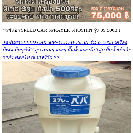
รถพ่นยา SPEED CAR SPRAYER SHOSHIN รุ่น 3S-500B เ
รถพ่นยา SPEED CAR SPRAYER SHOSHIN รุ่น 3S-500B เครื่อง
ดีเซล มิตซูบิชิ 3 สูบ แน่นๆ แรงๆ ปั๊มน้ำแรง ชัก 3สูบ ปั๊มน้ำเข้าถัง
วาล์ว คอลโทรล เกจจ์วัด คร