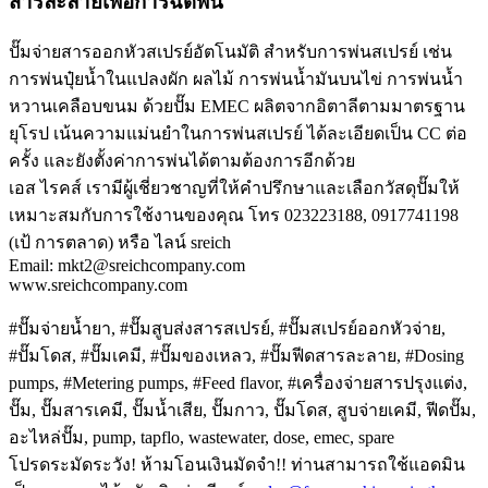
สารละลายเพื่อการฉีดพ่น
ปั๊มจ่ายสารออกหัวสเปรย์อัตโนมัติ สำหรับการพ่นสเปรย์ เช่น
การพ่นปุ๋ยน้ำในแปลงผัก ผลไม้ การพ่นน้ำมันบนไข่ การพ่นน้ำ
หวานเคลือบขนม ด้วยปั๊ม EMEC ผลิตจากอิตาลีตามมาตรฐาน
ยุโรป เน้นความแม่นยำในการพ่นสเปรย์ ได้ละเอียดเป็น CC ต่อ
ครั้ง และยังตั้งค่าการพ่นได้ตามต้องการอีกด้วย
เอส ไรคส์ เรามีผู้เชี่ยวชาญที่ให้คำปรึกษาและเลือกวัสดุปั๊มให้
เหมาะสมกับการใช้งานของคุณ โทร 023223188, 0917741198
(เป้ การตลาด) หรือ ไลน์ sreich
Email: mkt2@sreichcompany.com
www.sreichcompany.com
#ปั๊มจ่ายน้ำยา, #ปั๊มสูบส่งสารสเปรย์, #ปั๊มสเปรย์ออกหัวจ่าย,
#ปั๊มโดส, #ปั๊มเคมี, #ปั๊มของเหลว, #ปั๊มฟีดสารละลาย, #Dosing
pumps, #Metering pumps, #Feed flavor, #เครื่องจ่ายสารปรุงแต่ง,
ปั๊ม, ปั๊มสารเคมี, ปั๊มน้ำเสีย, ปั๊มกาว, ปั๊มโดส, สูบจ่ายเคมี, ฟีดปั๊ม,
อะไหล่ปั๊ม, pump, tapflo, wastewater, dose, emec, spare
โปรดระมัดระวัง! ห้ามโอนเงินมัดจำ!! ท่านสามารถใช้แอดมิน