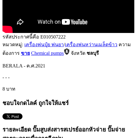
รหัสประกาศนี้คือ E010507222
หมวดหมู่:
เครื่องพ่นปุุ๋ย พ่นยา
/
เครื่องพ่นหว่านเมล็ดข้าว
ความ
ต้องการ
ขาย
Chemical pumps
จังหวัด
ชลบุรี
BERALA
-
ค.ศ.2021
-
-
-
8 บาท
ชอบใจกดไลค์ ถูกใจให้แชร์
รายละเอียด ปั๊มสูบส่งสารสเปรย์ออกหัวจ่าย ปั๊มจ่าย