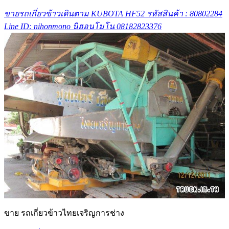
ขายรถเกี่ยวข้าวเดินตาม KUBOTA HF52 รหัสสินค้า : 80802284
Line ID: nihonmono นิฮอนโมโน 08182823376
ขาย รถเกี่ยวข้าวไทยเจริญการช่าง