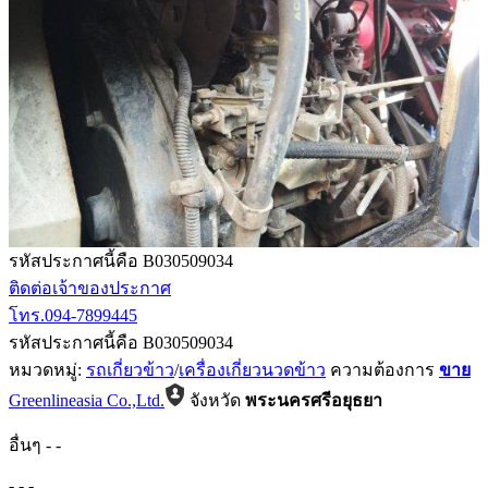
รหัสประกาศนี้คือ B030509034
ติดต่อเจ้าของประกาศ
โทร.094-7899445
รหัสประกาศนี้คือ B030509034
หมวดหมู่:
รถเกี่ยวข้าว
/
เครื่องเกี่ยวนวดข้าว
ความต้องการ
ขาย
Greenlineasia Co.,Ltd.
จังหวัด
พระนครศรีอยุธยา
อื่นๆ
-
-
-
-
-