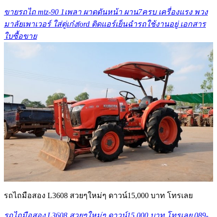
ขายรถไถ mtz-90 1เพลา ผาดดันหน้า ผาน7ครบ เครื่องแรง พวง
มาลัยเพาเวอร์ ใส่ตู่เก๋งford ติดแอร์เย็นฉํารถใช้งานอยู่ เอกสาร
ใบซื้อขาย
รถไถมือสอง L3608 สวยๆใหม่ๆ ดาวน์15,000 บาท โทรเลย
รถไถมือสอง L3608 สวยๆใหม่ๆ ดาวน์15,000 บาท โทรเลย 089-