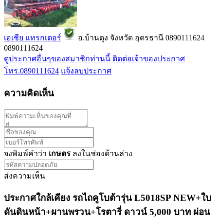
เอเชีย แทรกเตอร์
อ.บ้านดุง จังหวัด อุดรธานี
0890111624
0890111624
ดูประกาศอื่นๆของสมาชิกท่านนี้
ติดต่อเจ้าของประกาศ
โทร.0890111624
แจ้งลบประกาศ
ความคิดเห็น
จงพิมพ์คำว่า
เกษตร
ลงในช่องด้านล่าง
ส่งความเห็น
ประกาศใกล้เคียง รถไถคูโบต้ารุ่น L5018SP NEW+ใบ
ดันดินหน้า+ผานพรวน+โรตารี่ ดาวน์ 5,000 บาท ผ่อน