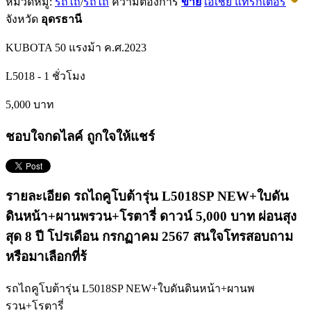
หมวดหมู่:
รถไถ
/
รถไถ
ความต้องการ
ขาย
เอเชีย แทรกเตอร์
จังหวัด
อุดรธานี
KUBOTA
50 แรงม้า
ค.ศ.2023
L5018
-
1 ชั่วโมง
5,000 บาท
ชอบใจกดไลค์ ถูกใจให้แชร์
รายละเอียด รถไถคูโบต้ารุ่น L5018SP NEW+ใบดัน
ดินหน้า+ผานพรวน+โรตารี่ ดาวน์ 5,000 บาท ผ่อนสุง
สุด 8 ปี โปรเดือน กรกฏาคม 2567 สนใจโทรสอบถาม
หรือมาเลือกที่ร้
รถไถคูโบต้ารุ่น L5018SP NEW+ใบดันดินหน้า+ผานพ
รวน+โรตารี่