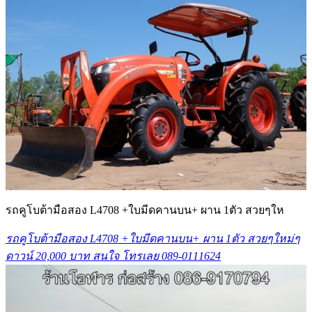
รถคูโบต้ามือสอง L4708 +ใบมีดคานบน+ ผาน 1ตัว สวยๆให
รถคูโบต้ามือสอง L4708 +ใบมีดคานบน+ ผาน 1ตัว สวยๆใหม่ๆ
ดาวน์ 20,000 บาท สนใจ โทรเลย 089-0111624