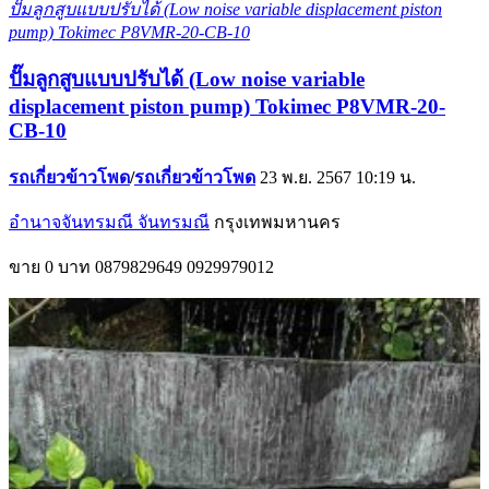
ปั๊มลูกสูบแบบปรับได้ (Low noise variable displacement piston
pump) Tokimec P8VMR-20-CB-10
ปั๊มลูกสูบแบบปรับได้ (Low noise variable
displacement piston pump) Tokimec P8VMR-20-
CB-10
รถเกี่ยวข้าวโพด
/
รถเกี่ยวข้าวโพด
23 พ.ย. 2567 10:19 น.
อำนาจจันทรมณี จันทรมณี
กรุงเทพมหานคร
ขาย
0 บาท
0879829649
0929979012