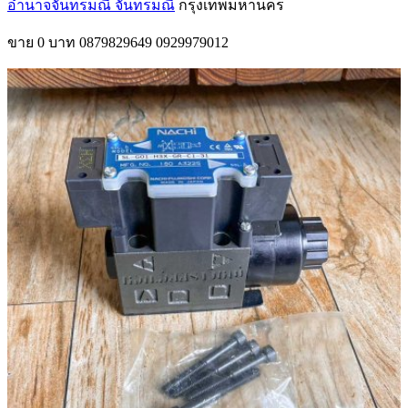
อำนาจจันทรมณี จันทรมณี
กรุงเทพมหานคร
ขาย
0 บาท
0879829649
0929979012