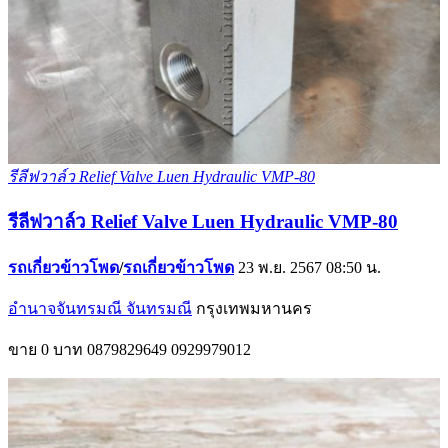
รีลีฟวาล์ว Relief Valve Luen Hydraulic VMP-80
รีลีฟวาล์ว Relief Valve Luen Hydraulic VMP-80
รถเกี่ยวข้าวโพด
/
รถเกี่ยวข้าวโพด
23 พ.ย. 2567 08:50 น.
อำนาจจันทรมณี จันทรมณี
กรุงเทพมหานคร
ขาย
0 บาท
0879829649
0929979012